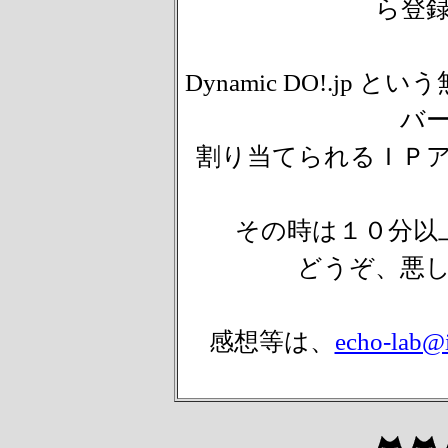
ら登
Dynamic DO!.j
バ
割り当てられるＩＰ
その時は１０分以
どうぞ、悪
感想等は、
echo-lab@i