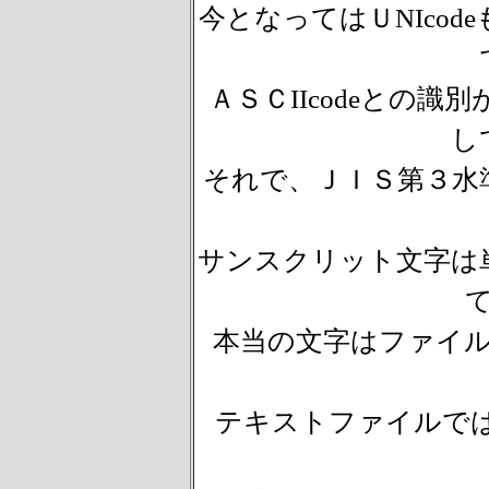
今となってはＵNIco
ＡＳＣIIcodeとの
し
それで、ＪＩＳ第３水
サンスクリット文字は
本当の文字はファイ
テキストファイルでは