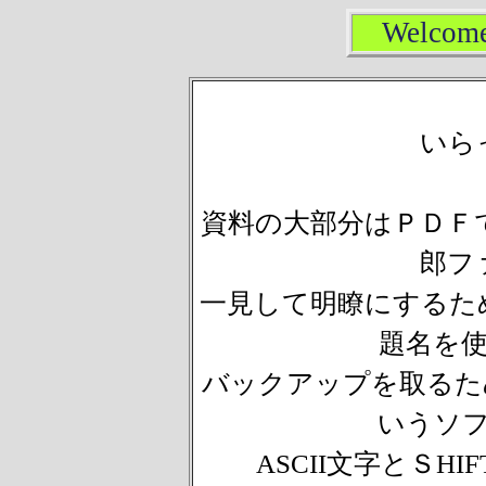
Welcom
いら
資料の大部分はＰＤＦ
郎フ
一見して明瞭にするた
題名を
バックアップを取るため
いうソ
ASCII文字とＳH